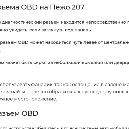
ъема OBD на Пежо 207
 диагностический разъем находится непосредственно
но увидеть, если заглянуть под панель.
разъем OBD может находиться чуть левее от центральн
.
ем может быть скрыт за небольшой крышкой или дверце
пользовать фонарик, так как освещение в салоне м
тся найти, полезно обратиться к руководству польз
точное местоположение.
разъем OBD
о устройства убедитесь, что все системы автомобиля