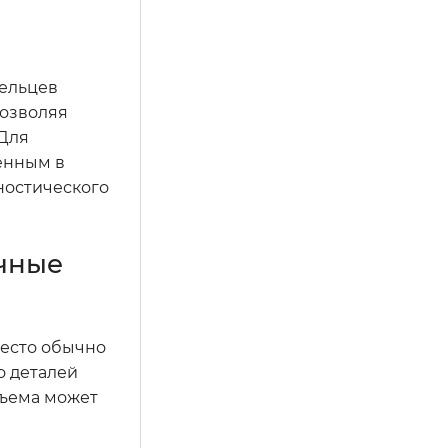
дельцев
позволяя
 Для
енным в
ностического
очные
место обычно
о деталей
зъема может