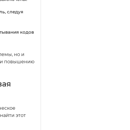
ль, следуя
итывания кодов
емы, но и
ы и повышению
вая
ческое
найти этот