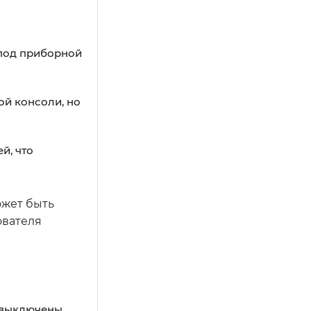
 под приборной
ой консоли, но
й, что
ожет быть
ователя
 выключены.