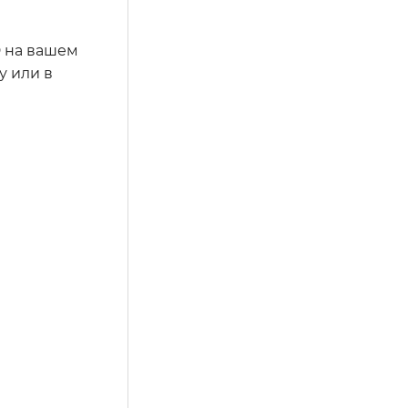
D на вашем
у или в