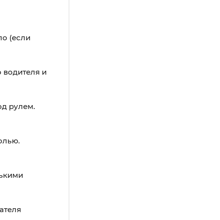
ло (если
о водителя и
од рулем.
олью.
лькими
ателя