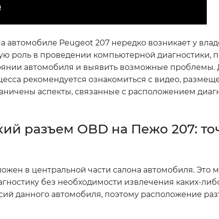
а автомобиле Peugeot 207 нередко возникает у вла
вую роль в проведении компьютерной диагностики, 
тоянии автомобиля и выявить возможные проблемы.
есса рекомендуется ознакомиться с видео, размещ
зграничены аспекты, связанные с расположением диаг
кий разъем OBD на Пежо 207: т
ожен в центральной части салона автомобиля. Это 
иагностику без необходимости извлечения каких-либ
рсий данного автомобиля, поэтому расположение ра