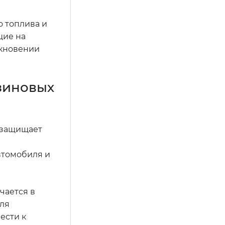
о топлива и
щие на
икновении
нзиновых
 защищает
втомобиля и
чается в
для
ести к