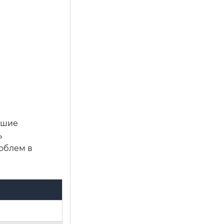
йшие
ь
облем в