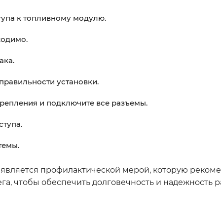
тупа к топливному модулю.
ходимо.
ака.
правильности установки.
крепления и подключите все разъемы.
ступа.
темы.
а является профилактической мерой, которую реком
а, чтобы обеспечить долговечность и надежность 