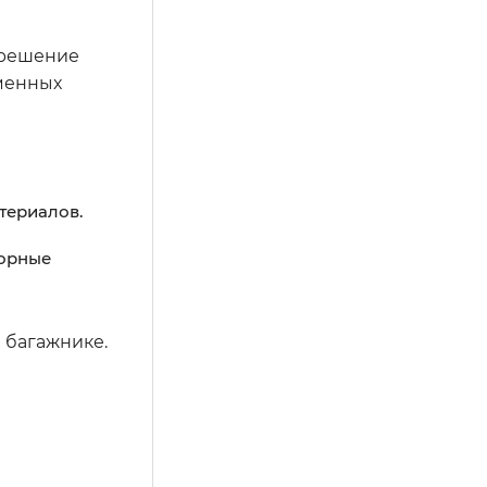
 решение
еменных
териалов.
жорные
 багажнике.