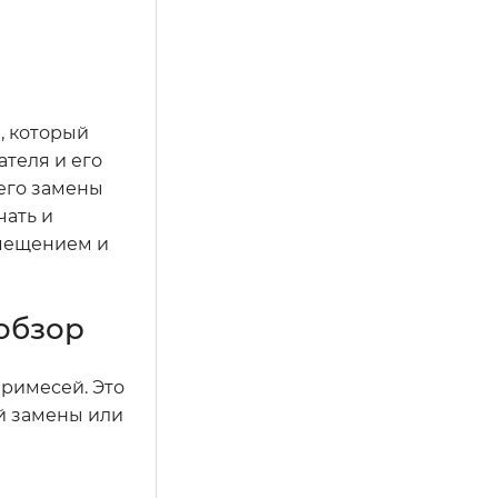
, который
ателя и его
 его замены
чать и
змещением и
обзор
римесей. Это
й замены или