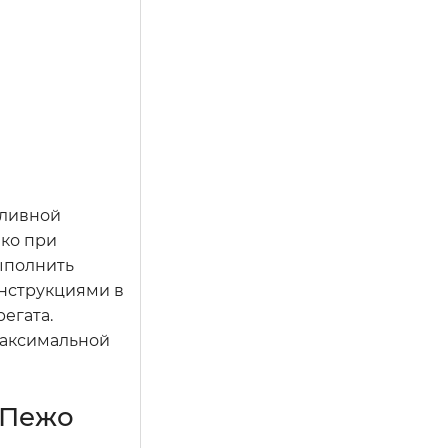
пливной
ако при
ыполнить
инструкциями в
егата.
максимальной
 Пежо