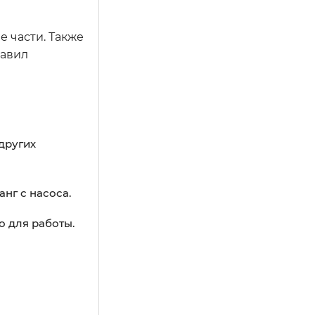
е части. Также
равил
других
нг с насоса.
о для работы.