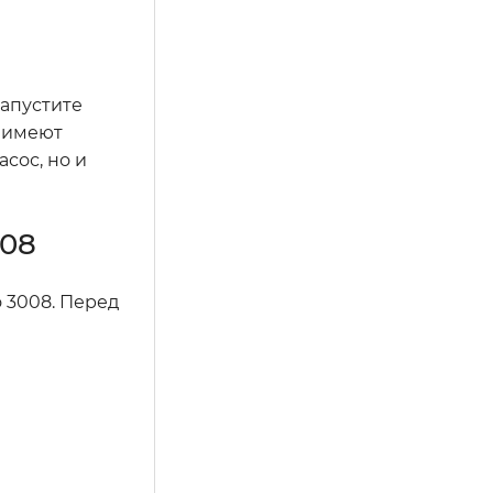
запустите
е имеют
сос, но и
008
 3008. Перед