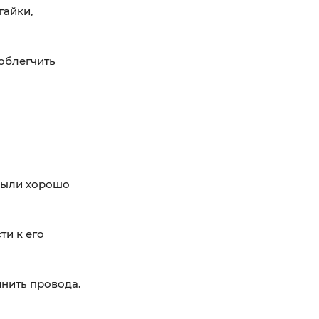
гайки,
облегчить
 были хорошо
ти к его
нить провода.