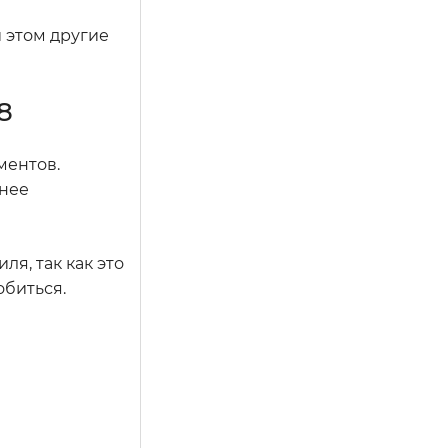
 этом другие
8
ментов.
анее
ля, так как это
обиться.