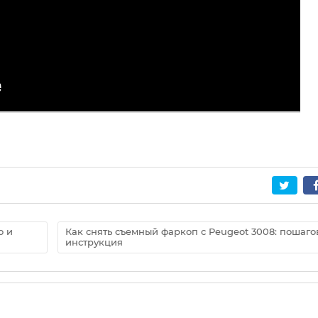
о и
Как снять съемный фаркоп с Peugeot 3008: пошаго
инструкция