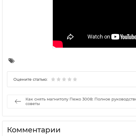
Оцените статью:
Как снять магнитолу Пежо 3008: Полное руководств
советы
Комментарии