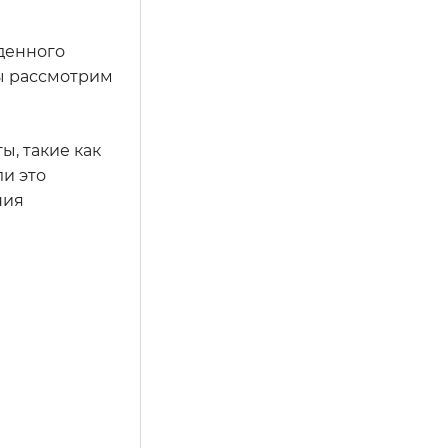
денного
мы рассмотрим
ы, такие как
ли это
ния