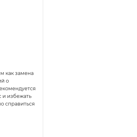
м как замена
ий о
рекомендуется
с и избежать
но справиться