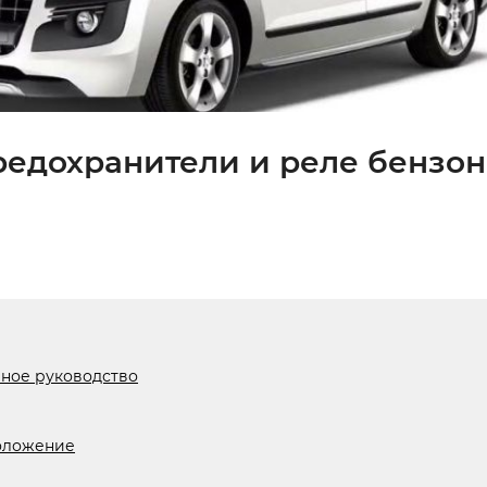
предохранители и реле бензо
лное руководство
оложение