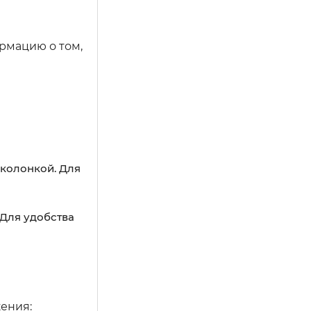
ормацию о том,
 колонкой. Для
 Для удобства
жения: