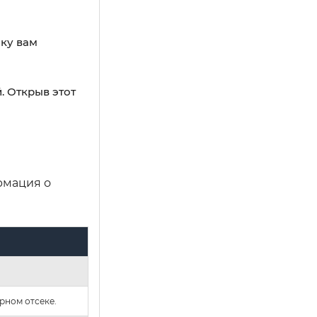
оку вам
 Открыв этот
рмация о
рном отсеке.