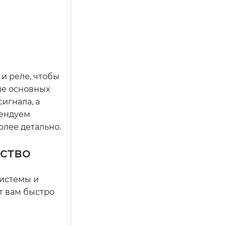
и реле, чтобы
ие основных
игнала, а
мендуем
олее детально.
дство
системы и
т вам быстро