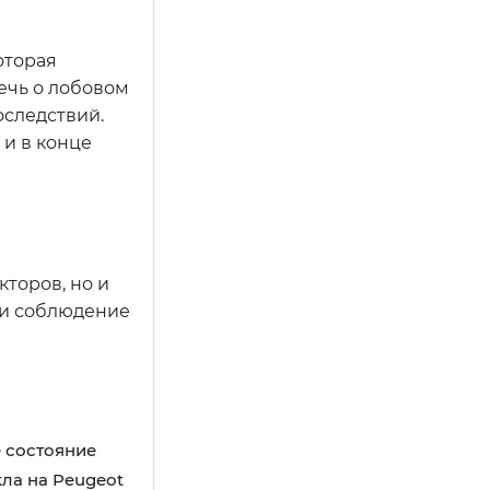
оторая
речь о лобовом
оследствий.
 и в конце
торов, но и
 и соблюдение
 состояние
кла на Peugeot