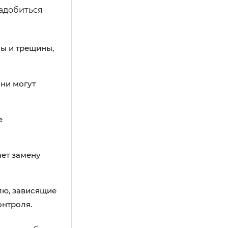
адобиться
ы и трещины,
ни могут
е
ает замену
ю, зависящие
онтроля.