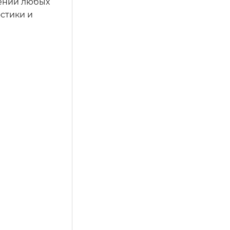
лении любых
стики и