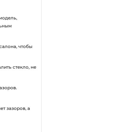
модель,
льным
салона, чтобы
лить стекло, не
азоров.
т зазоров, а