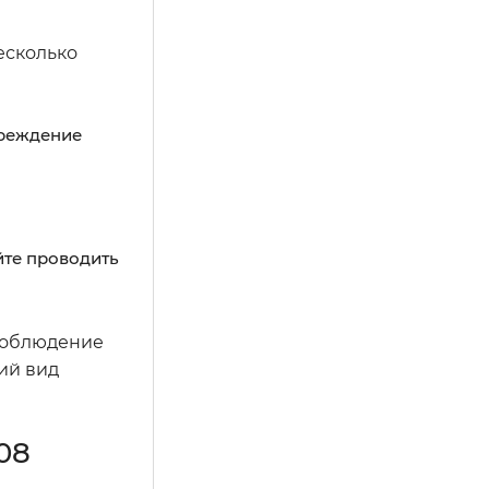
есколько
вреждение
йте проводить
 Соблюдение
ий вид
08