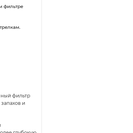
ом фильтре
трелкам.
нный фильтр
 запахов и
и
более глубокую