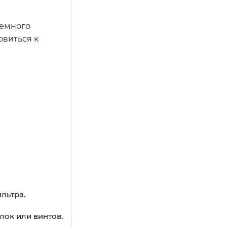
немного
овиться к
льтра.
ок или винтов.