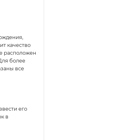
ождения,
ит качество
де расположен
 Для более
азаны все
8
звести его
ок в