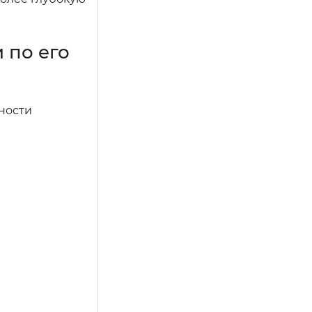
 по его
ности