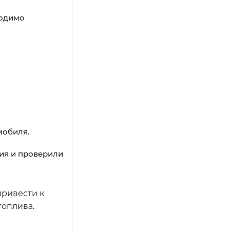
ходимо
мобиля.
ния и проверили
привести к
топлива.