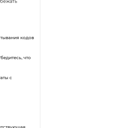
збежать
итывания кодов
бедитесь, что
аты с
ветствующая