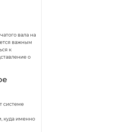
чатого вала на
яется важным
ься к
ставление о
ое
т системе
, куда именно