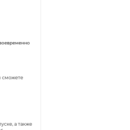
своевременно
ы сможете
уске, а также