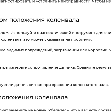
агностировать и устранить неисправности, чтобы и
ком положения коленвала
елем:
Используйте диагностический инструмент для сч
 коленвала, это может указывать на проблему.
ие видимых повреждений, загрязнений или коррозии. У
ра измерьте сопротивление датчика. Сравните результ
ует ли датчик сигнал при вращении коленчатого вала.
положения коленвала
дует заменить на новый. Убедитесь, что у вас есть соот