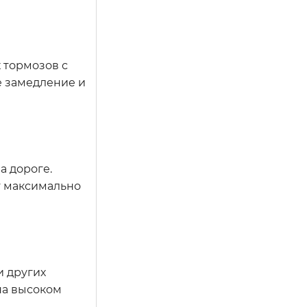
 тормозов с
е замедление и
а дороге.
т максимально
и других
на высоком