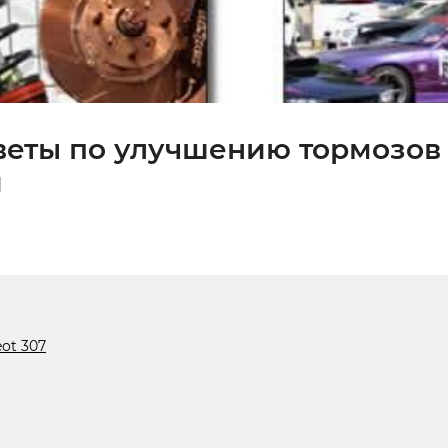
оветы по улучшению тормозов
и
ot 307