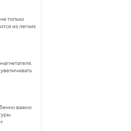
не только
ются из легких
нагнетателя.
, увеличивать
обенно важно
туры.
ют