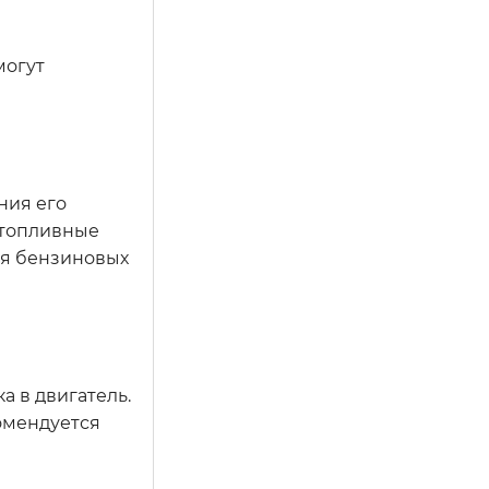
могут
ния его
 топливные
ля бензиновых
 в двигатель.
комендуется