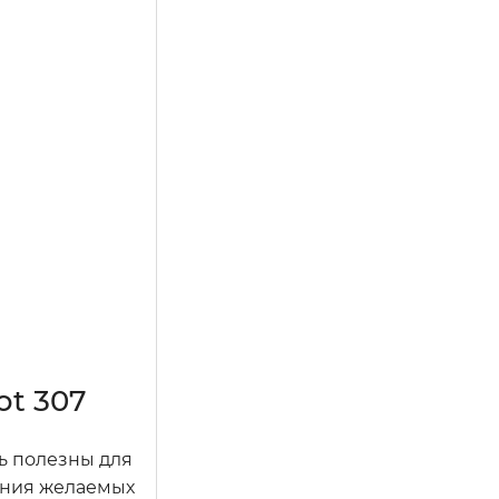
t 307
ь полезны для
жения желаемых