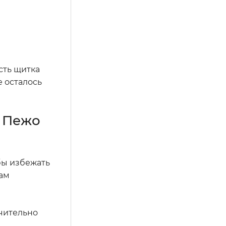
сть щитка
е осталось
 Пежо
бы избежать
вам
ачительно