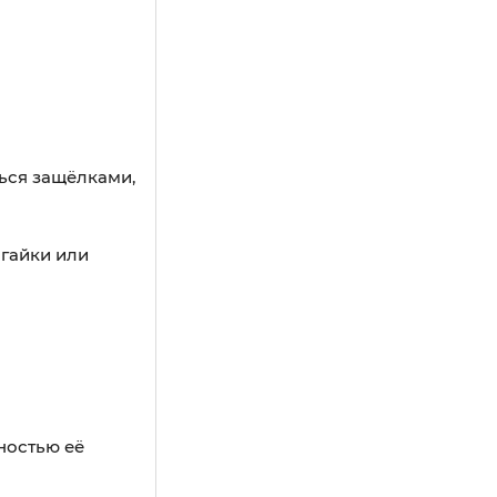
ься защёлками,
 гайки или
ностью её