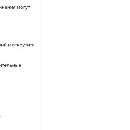
инения могут
ий и открутите
нительные
.