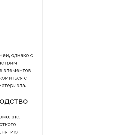
ей, однако с
смотрим
не элементов
комиться с
материала.
одство
озможно,
откого
 снятию