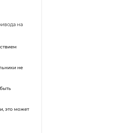
ривода на
дствием
льники не
 быть
и, это может