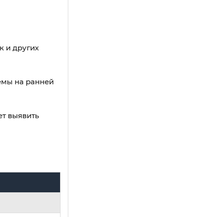
к и других
емы на ранней
ет выявить