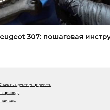
eugeot 307: пошаговая инстр
7: как их идентифицировать
ов привода
 привода