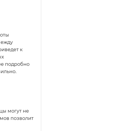
боты
между
риведет к
ых
лее подробно
вильно.
цы могут не
омов позволит