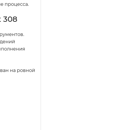
ле процесса.
 308
трументов.
ждений
выполнения
ован на ровной