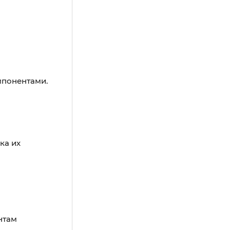
мпонентами.
ка их
нтам