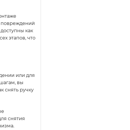
онтаже
ь повреждений
 доступны как
ех этапов, что
дении или для
шагам, вы
к снять ручку
ые
для снятия
низма.