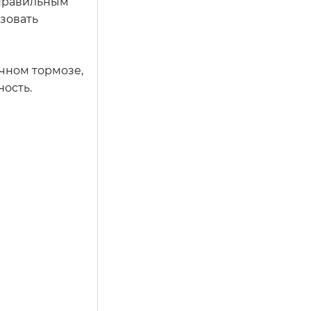
 правильным
зовать
чном тормозе,
ность.