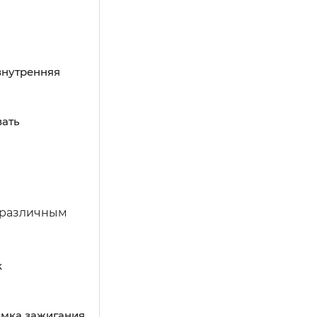
внутренняя
вать
к различным
к
мка зажигания.