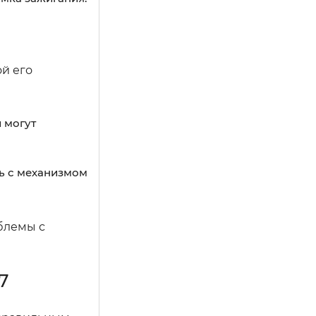
й его
 могут
ть с механизмом
блемы с
7