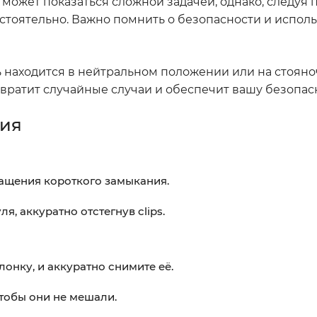
 может показаться сложной задачей, однако, следуя
стоятельно. Важно помнить о безопасности и исполь
ь находится в нейтральном положении или на стояно
твратит случайные случаи и обеспечит вашу безопас
ния
ащения короткого замыкания.
, аккуратно отстегнув clips.
нку, и аккуратно снимите её.
тобы они не мешали.