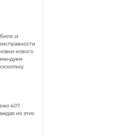
биля, и
неисправности
новки нового
комендуем
поскольку
ежо 407.
аждая из этих