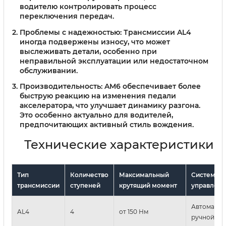
водителю контролировать процесс
переключения передач.
Проблемы с надежностью:
Трансмиссии AL4
иногда подвержены износу, что может
выслеживать детали, особенно при
неправильной эксплуатации или недостаточном
обслуживании.
Производительность:
AM6 обеспечивает более
быструю реакцию на изменения педали
акселератора, что улучшает динамику разгона.
Это особенно актуально для водителей,
предпочитающих активный стиль вождения.
Технические характеристики
Тип
Количество
Максимальный
Система
трансмиссии
ступеней
крутящий момент
управлени
Автоматиче
AL4
4
от 150 Нм
ручной ре