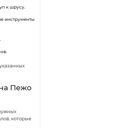
уп к шрусу.
ые инструменты
.
ов.
 указанных
на Пежо
енужных
лов, которые