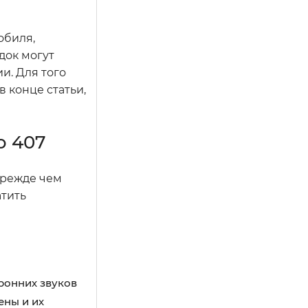
обиля,
док могут
и. Для того
 конце статьи,
о 407
Прежде чем
атить
ронних звуков
ены и их