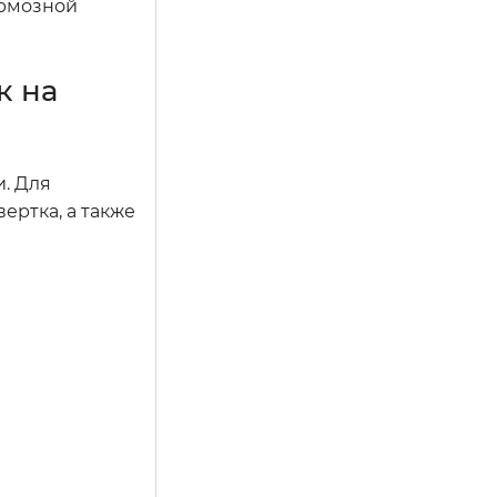
ормозной
к на
и. Для
ертка, а также