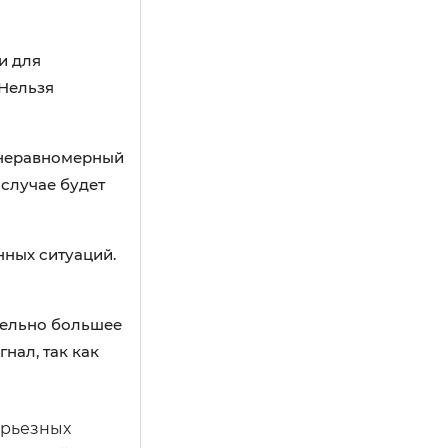
и для
 Нельзя
а неравномерный
случае будет
нных ситуаций.
ительно большее
нал, так как
ерьезных