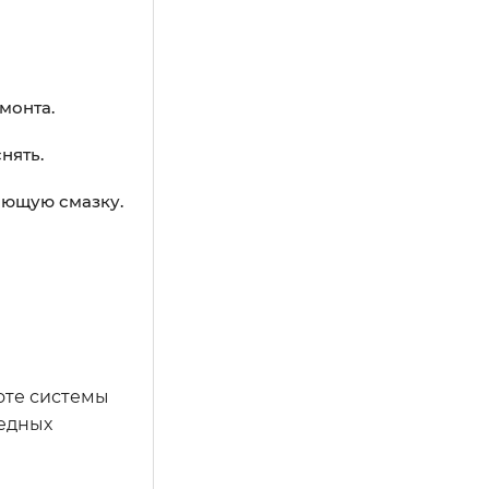
монта.
нять.
кающую смазку.
оте системы
редных