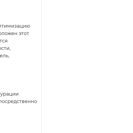
оптимизацию
оложен этот
тся
сти,
ель,
гурации
епосредственно