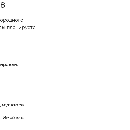
08
лородного
 вы планируете
ирован,
умулятора.
. Имейте в