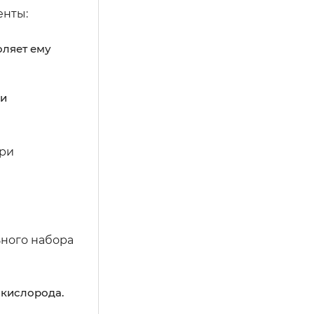
енты:
оляет ему
 и
при
ного набора
 кислорода.