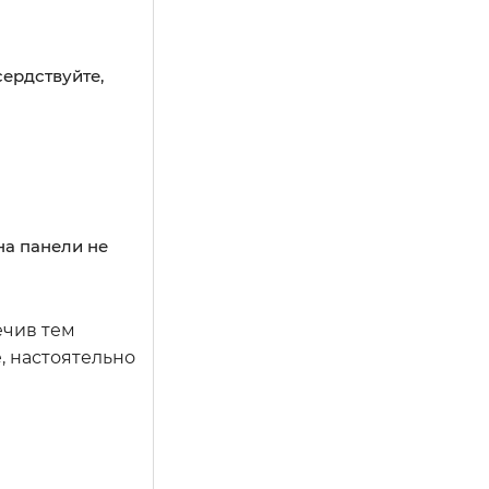
сердствуйте,
на панели не
ечив тем
, настоятельно