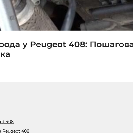
рода у Peugeot 408: Пошагов
ика
ot 408
а Peugeot 408