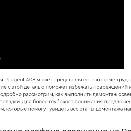
я Peugeot 408 может представлять некоторые трудн
ие с этой деталью поможет избежать повреждений 
 подробно рассмотрим, как выполнить демонтаж осв
еполадки. Для более глубокого понимания предложе
, которые помогут увидеть все этапы демонтажа наг