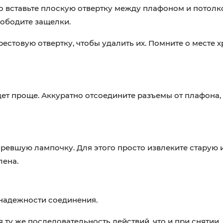
о вставьте плоскую отвертку между плафоном и потолко
вободите защелки.
естовую отвертку, чтобы удалить их. Помните о месте х
ет проще. Аккуратно отсоедините разъемы от плафона,
евшую лампочку. Для этого просто извлеките старую и
лена.
надежности соединения.
 ту же последовательность действий, что и при снятии.