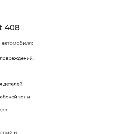
t 408
 автомобиля:
 повреждений.
я деталей.
абочей зоны.
дов.
дений и