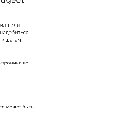
eugeot
биля или
онадобиться
 к шагам.
ктроники во
это может быть