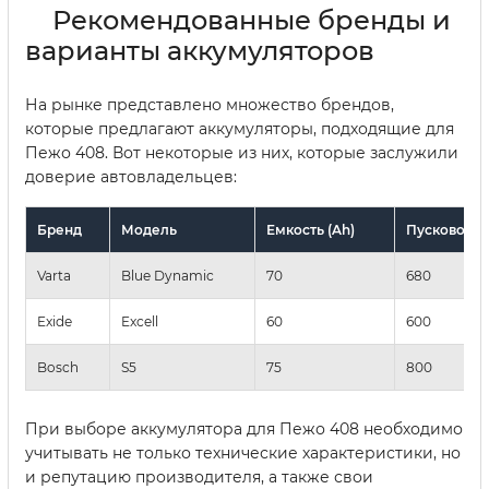
Рекомендованные бренды и
варианты аккумуляторов
На рынке представлено множество брендов,
которые предлагают аккумуляторы, подходящие для
Пежо 408. Вот некоторые из них, которые заслужили
доверие автовладельцев:
Бренд
Модель
Емкость (Ah)
Пусковой то
Varta
Blue Dynamic
70
680
Exide
Excell
60
600
Bosch
S5
75
800
При выборе аккумулятора для Пежо 408 необходимо
учитывать не только технические характеристики, но
и репутацию производителя, а также свои