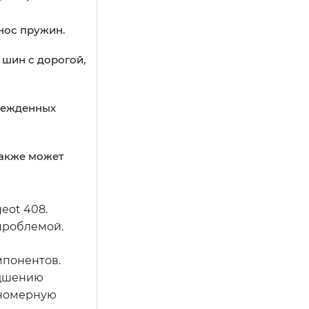
знос пружин.
 шин с дорогой,
врежденных
также может
eot 408.
проблемой.
мпонентов.
удшению
вномерную