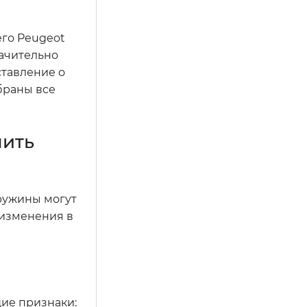
го Peugeot
начительно
ставление о
браны все
лить
ружины могут
 изменения в
ие признаки: