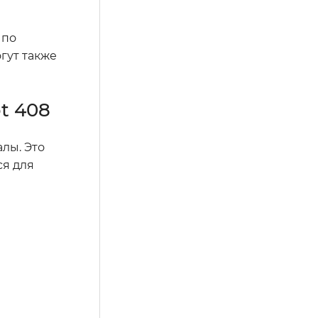
 по
гут также
t 408
алы. Это
ся для