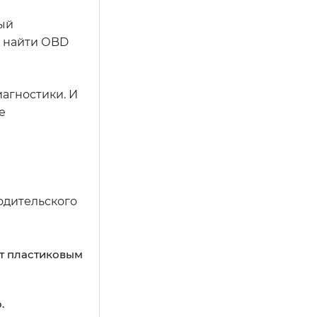
ный
о найти ОBD
иагностики. И
е
водительского
ыт пластиковым
.