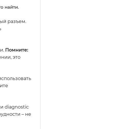
о найти.
ый разъем.
ь
и.
Помните:
нии, это
использовать
тите
и diagnostic
рудности – не