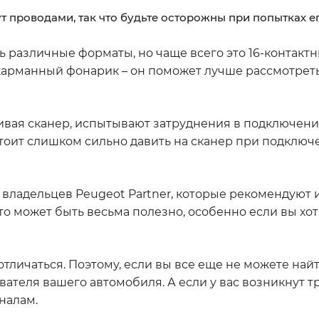
ут проводами, так что будьте осторожны при попытках ег
 различные форматы, но чаще всего это 16-контактн
й карманный фонарик – он поможет лучше рассмотрет
ливая сканер, испытывают затруднения в подключени
тоит слишком сильно давить на сканер при подключе
х владельцев Peugeot Partner, которые рекомендуют 
то может быть весьма полезно, особенно если вы хо
тличаться. Поэтому, если вы все еще не можете найт
вателя вашего автомобиля. А если у вас возникнут т
налам.