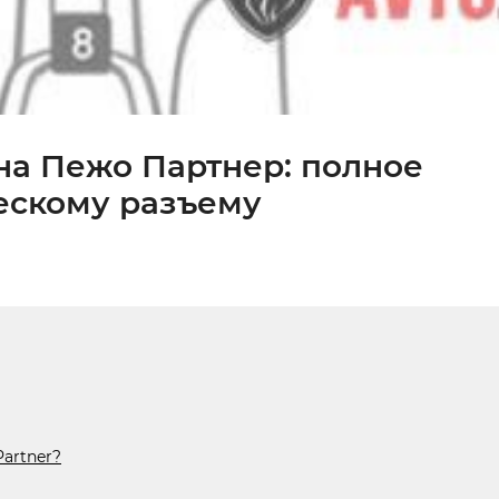
на Пежо Партнер: полное
ескому разъему
artner?