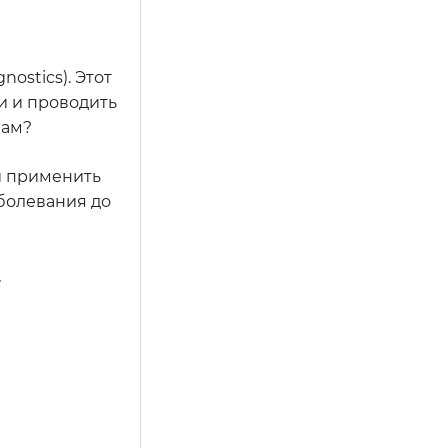
ostics). Этот
и и проводить
вам?
 и применить
аболевания до
.