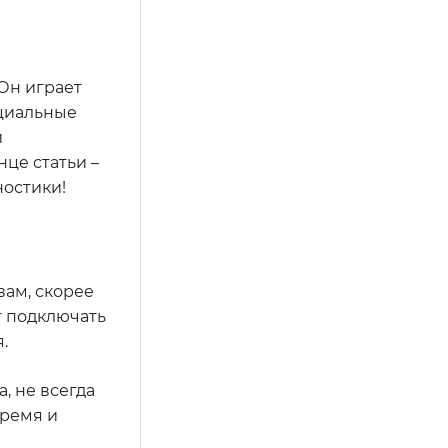
 Он играет
нциальные
и
це статьи –
ностики!
вам, скорее
т подключать
.
, не всегда
время и