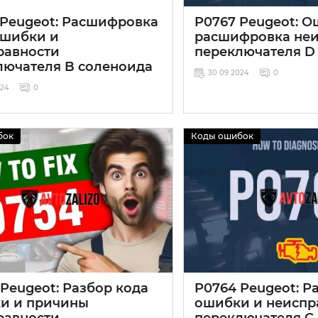
 Peugeot: Расшифровка
P0767 Peugeot: О
ошибки и
расшифровка неи
равности
переключателя D
лючателя B соленоида
30 09 2024
0
024
0
бок
Коды ошибок
Peugeot: Разбор кода
P0764 Peugeot: Р
и и причины
ошибки и неиспр
равности
переключателя C