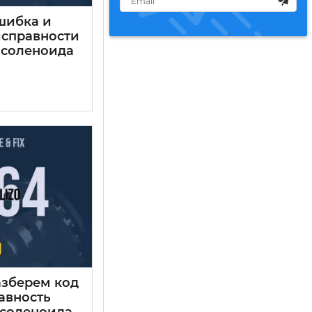
шибка и
справности
 соленоида
азберем код
авность
 соленоида