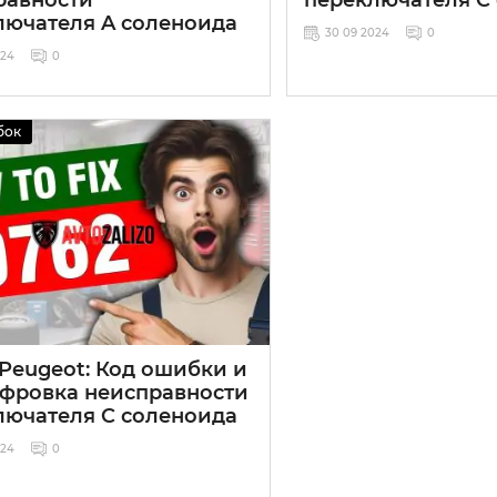
лючателя A соленоида
30 09 2024
0
024
0
бок
 Peugeot: Код ошибки и
фровка неисправности
лючателя C соленоида
024
0