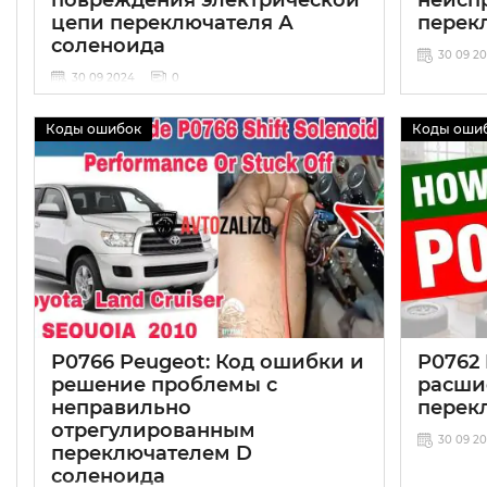
цепи переключателя А
перек
соленоида
30 09 2
30 09 2024
0
Коды ошибок
Коды оши
P0766 Peugeot: Код ошибки и
P0762
решение проблемы с
расши
неправильно
перек
отрегулированным
30 09 2
переключателем D
соленоида