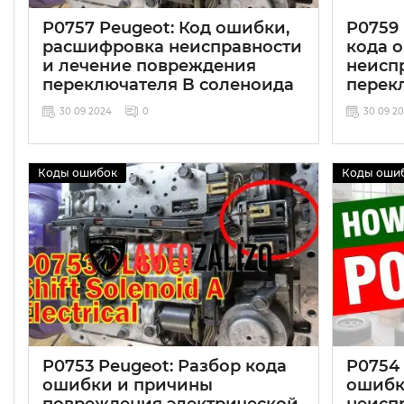
P0757 Peugeot: Код ошибки,
P0759
расшифровка неисправности
кода 
и лечение повреждения
неисп
переключателя B соленоида
перек
30 09 2024
0
30 09 2
Коды ошибок
Коды оши
P0753 Peugeot: Разбор кода
P0754 
ошибки и причины
ошибк
повреждения электрической
неисп