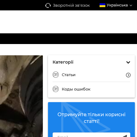
Зворотній зв'язок
Українська
Категорії
Статьи
Коды ошибок
Отримуйте тільки корисні
статті!