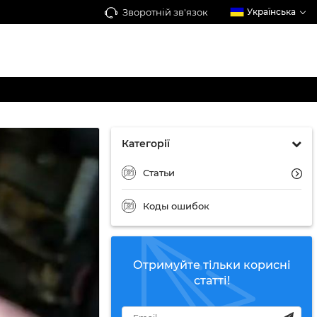
Зворотній зв'язок
Українська
Категорії
Статьи
Коды ошибок
Отримуйте тільки корисні
статті!