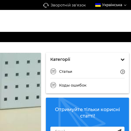
Зворотній зв'язок
Українська
Категорії
Статьи
Коды ошибок
Отримуйте тільки корисні
статті!