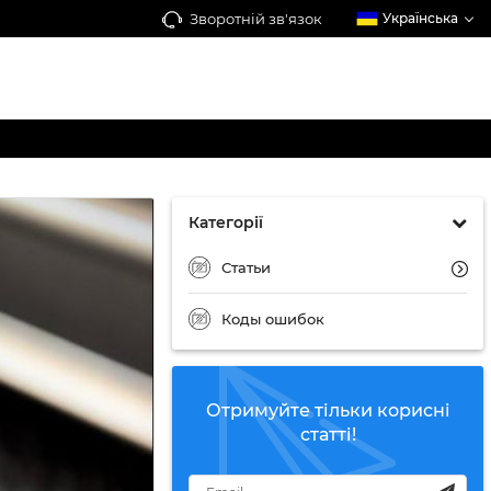
Зворотній зв'язок
Українська
Категорії
Статьи
Коды ошибок
Отримуйте тільки корисні
статті!