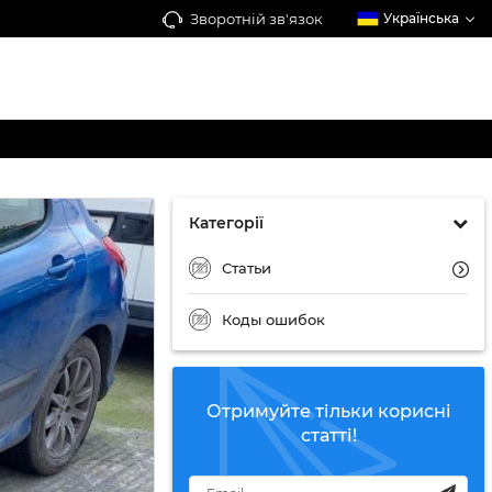
Зворотній зв'язок
Українська
Категорії
Статьи
Коды ошибок
Отримуйте тільки корисні
статті!