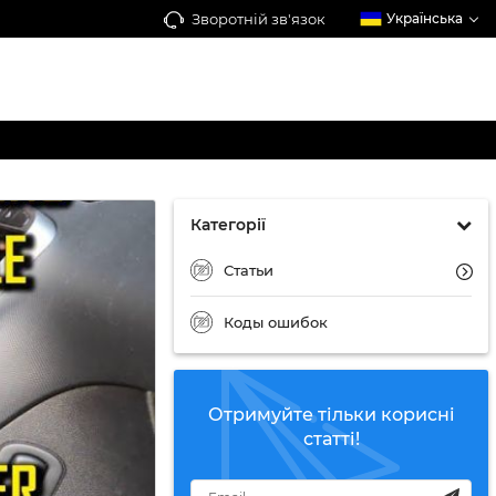
Зворотній зв'язок
Українська
Категорії
Статьи
Коды ошибок
Отримуйте тільки корисні
статті!