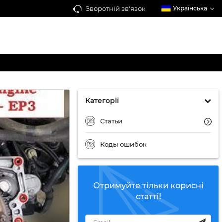
Зворотній зв'язок
Українська
Категорії
Статьи
Коды ошибок
Отримуйте тільки корисні
статті!