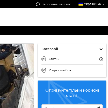
Зворотній зв'язок
Українська
Категорії
Статьи
Коды ошибок
Отримуйте тільки корисні
статті!