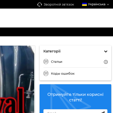
Зворотній зв'язок
Українська
Категорії
Статьи
Коды ошибок
Отримуйте тільки корисні
статті!