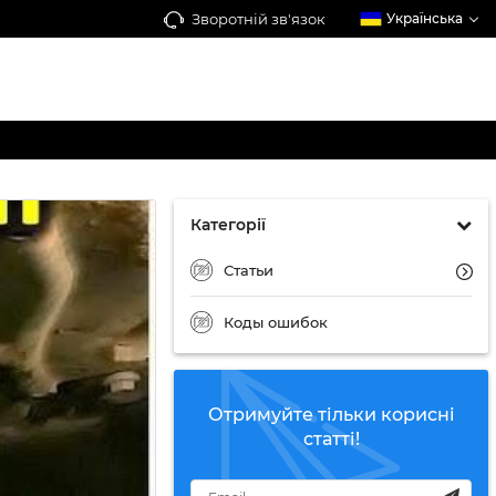
Зворотній зв'язок
Українська
Категорії
Статьи
Коды ошибок
Отримуйте тільки корисні
статті!