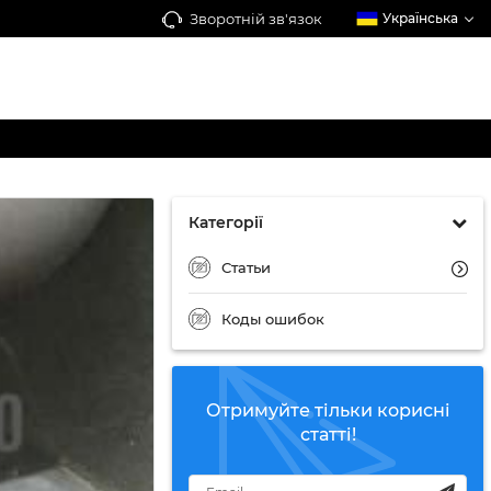
Зворотній зв'язок
Українська
Категорії
Статьи
Коды ошибок
Отримуйте тільки корисні
статті!