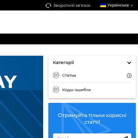
Зворотній зв'язок
Українська
Категорії
Статьи
Коды ошибок
Отримуйте тільки корисні
статті!