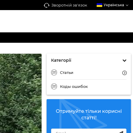
Зворотній зв'язок
Українська
Категорії
Статьи
Коды ошибок
Отримуйте тільки корисні
статті!