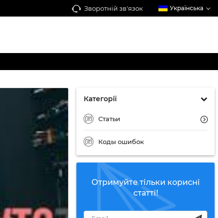
Зворотній зв'язок
Українська
Категорії
Статьи
Коды ошибок
Отримуйте тільки корисні
статті!