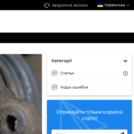
Зворотній зв'язок
Українська
Категорії
Статьи
Коды ошибок
Отримуйте тільки корисні
статті!