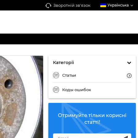
Зворотній зв'язок
Українська
Категорії
Статьи
Коды ошибок
Отримуйте тільки корисні
статті!