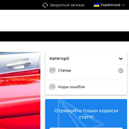
Зворотній зв'язок
Українська
Категорії
Статьи
Коды ошибок
Отримуйте тільки корисні
статті!