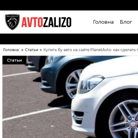
Головна
Блог
Головна
Статьи
Купить бу авто на сайте PlanetAvto: как сделат
Статьи