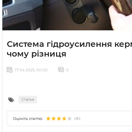
Система гідроусилення керм
чому різниця
17 04 2025, 00:00
0
Статьи
Оцініть статтю:
(
0
)