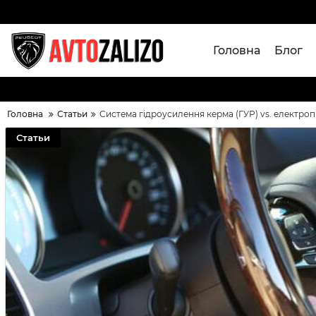
Головна
Блог
Головна
Статьи
Система гідроусилення керма (ГУР) vs. електроп
Статьи