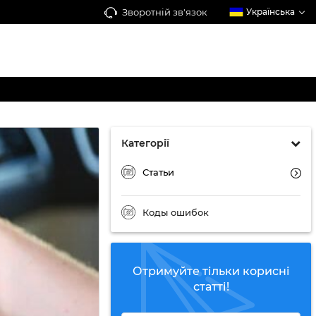
Зворотній зв'язок
Українська
Категорії
Статьи
Коды ошибок
Отримуйте тільки корисні
статті!