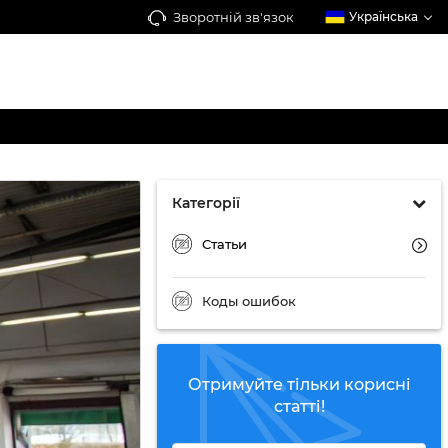
Зворотній зв'язок
Українська
Категорії
Статьи
Коды ошибок
Отримуйте тільки корисні
статті!