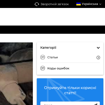
Зворотній зв'язок
Українська
Категорії
Статьи
Коды ошибок
Отримуйте тільки корисні
статті!