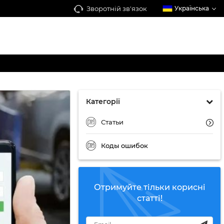
Зворотній зв'язок
Українська
Категорії
Статьи
Коды ошибок
Отримуйте тільки корисні
статті!