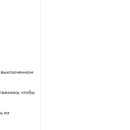
в выключенном
гажника, чтобы
ь из