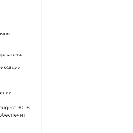
ычно
ержателя.
фиксации.
ении.
eugeot 3008.
 обеспечит