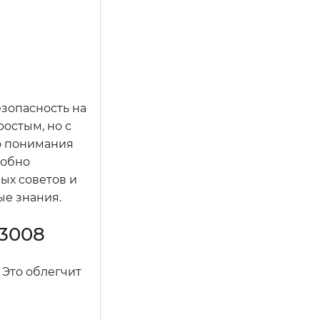
езопасность на
остым, но с
о понимания
робно
ых советов и
ые знания.
 3008
 Это облегчит