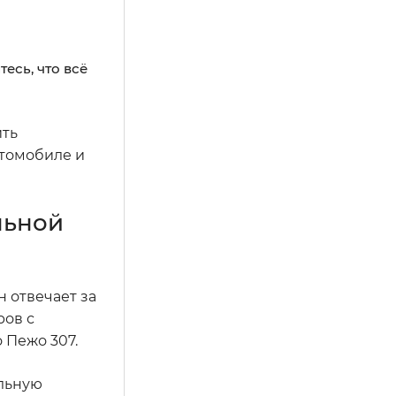
есь, что всё
ить
втомобиле и
льной
 отвечает за
ров с
 Пежо 307.
альную