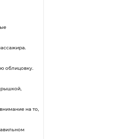
мые
пассажира.
ую облицовку.
 крышкой,
 внимание на то,
правильном