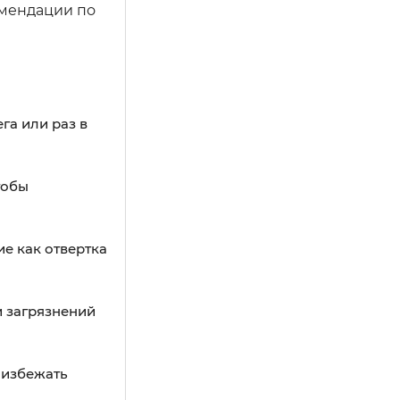
омендации по
га или раз в
тобы
е как отвертка
и загрязнений
 избежать