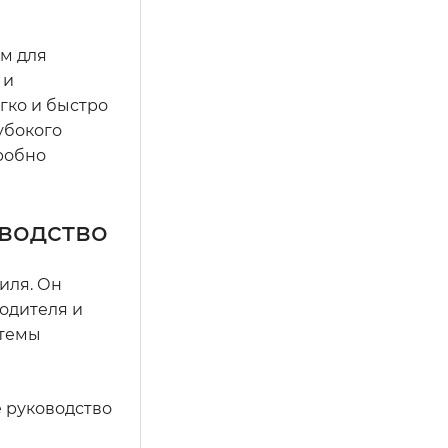
ом для
 и
гко и быстро
убокого
дробно
оводство
иля. Он
одителя и
стемы
е руководство