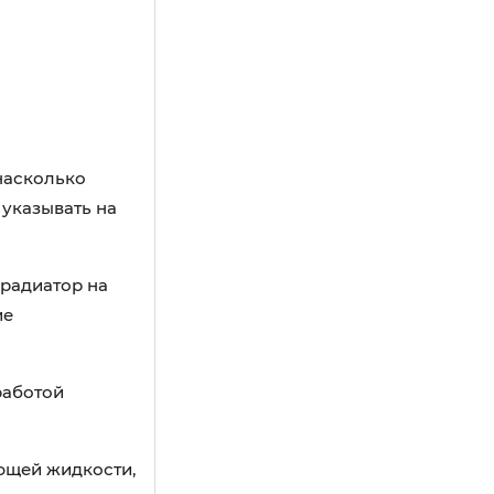
насколько
 указывать на
 радиатор на
ие
работой
ющей жидкости,