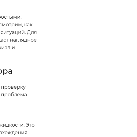
ростыми,
смотрим, как
 ситуаций. Для
аст наглядное
риал и
ора
ю проверку
и проблема
жидкости. Это
нахождения