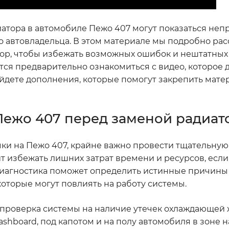
иатора в автомобиле Пежо 407 могут показаться неп
 автовладельца. В этом материале мы подробно рас
тор, чтобы избежать возможных ошибок и нештатных
я предварительно ознакомиться с видео, которое д
айдете дополнения, которые помогут закрепить мате
Пежо 407 перед заменой радиат
чки на Пежо 407, крайне важно провести тщательну
ит избежать лишних затрат времени и ресурсов, есл
 диагностика поможет определить истинные причины
оторые могут повлиять на работу системы.
проверка системы на наличие утечек охлаждающей 
ashboard, под капотом и на полу автомобиля в зоне 