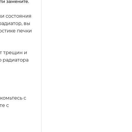
ти замените.
ки состояния
радиатор, вы
остике печки
т трещин и
о радиатора
комьтесь с
те с