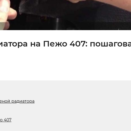
иатора на Пежо 407: пошагов
меной радиатора
о 407