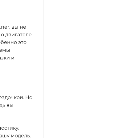
ner, вы не
 о двигателе
обенно это
темы
азки и
ездочкой. Но
дь вы
остику,
ашу модель.