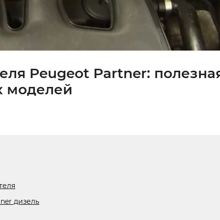
еля Peugeot Partner: полезна
х моделей
теля
ner дизель