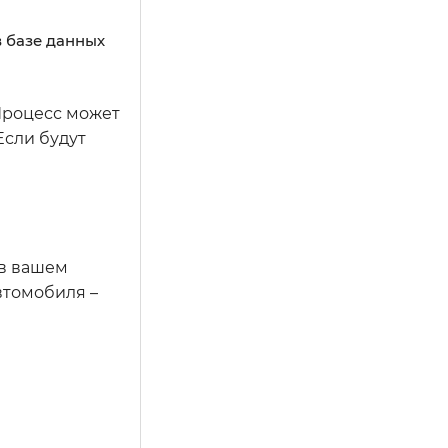
в базе данных
 Процесс может
Если будут
 в вашем
втомобиля –