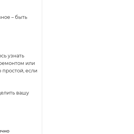
ное – быть
сь узнать
 ремонтом или
 простой, если
делить вашу
ычно