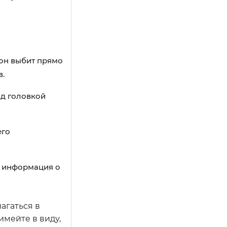
 он выбит прямо
в.
од головкой
его
о информация о
агаться в
имейте в виду,