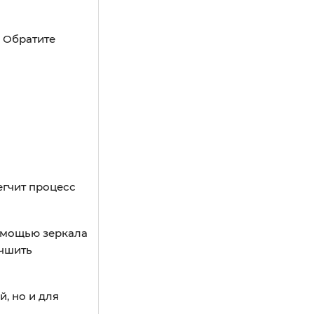
. Обратите
егчит процесс
помощью зеркала
учшить
, но и для