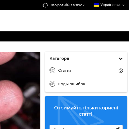
Зворотній зв'язок
Українська
Категорії
Статьи
Коды ошибок
Отримуйте тільки корисні
статті!