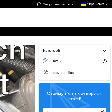
Зворотній зв'язок
Українська
Категорії
Статьи
Коды ошибок
Отримуйте тільки корисні
статті!