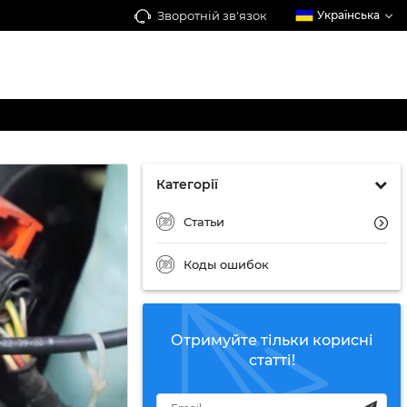
Зворотній зв'язок
Українська
Категорії
Статьи
Коды ошибок
Отримуйте тільки корисні
статті!